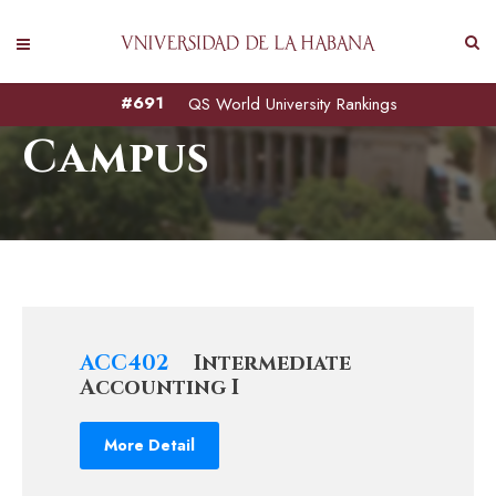
Kingster's 80
#691
QS World University Rankings
Campus
ACC402
Intermediate
Accounting I
More Detail