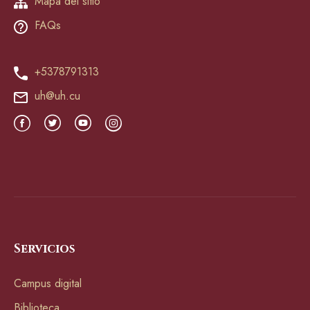
Mapa del sitio
FAQs
+5378791313
uh@uh.cu
Servicios
Campus digital
Biblioteca