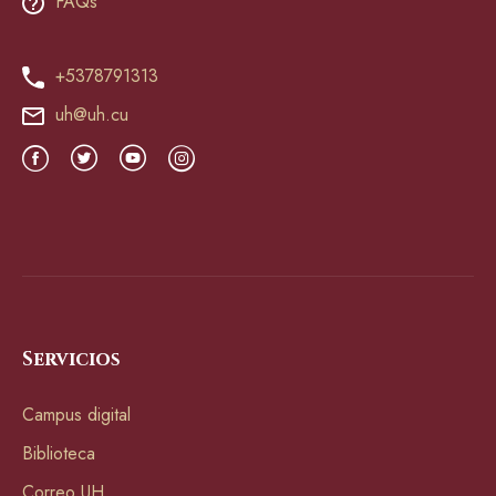
FAQs
+5378791313
uh@uh.cu
Servicios
Campus digital
Biblioteca
Correo UH