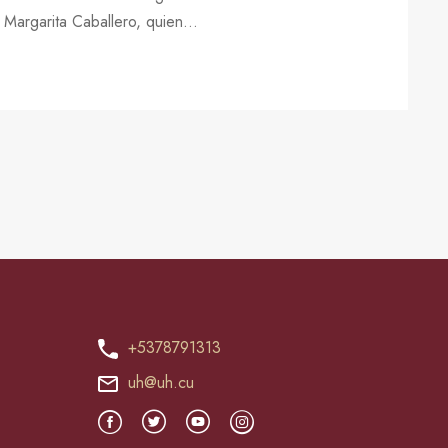
 Margarita Caballero, quien...
+5378791313
uh@uh.cu