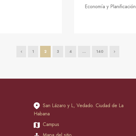
Economía y Planificación
1
2
3
4
…
140
San Lázaro y L, Vedado. Ciudad de La
Habana
Campus
Mapa del sitio