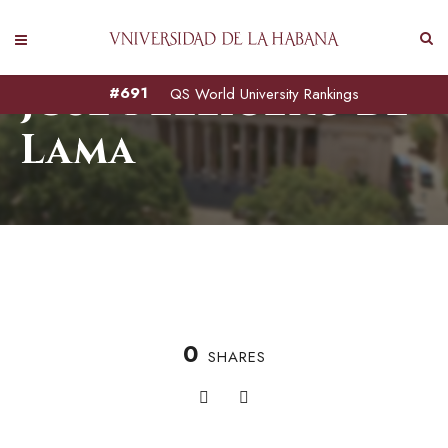
José Pelligero de
#691
QS World University Rankings
Lama
0
SHARES