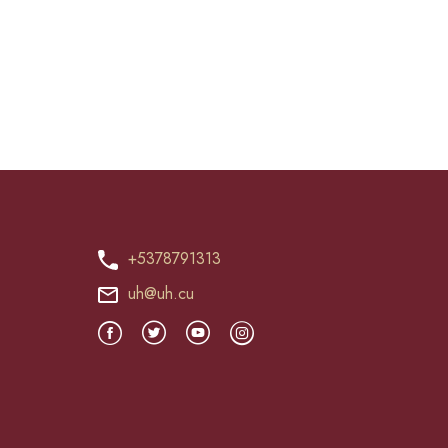
+5378791313
uh@uh.cu