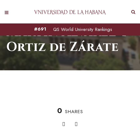
Martín Álvarez y
#691
QS World University Rankings
Ortiz de Zárate
0
SHARES