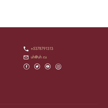
+5378791313
uh@uh.cu