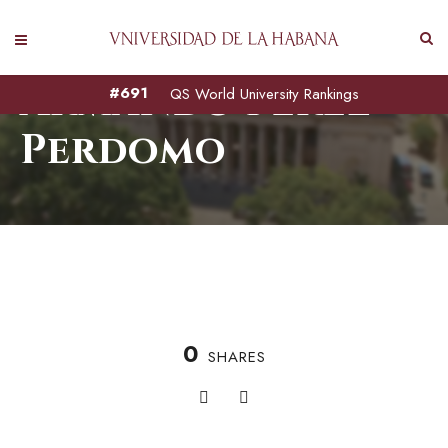
Armando Pérez
#691
QS World University Rankings
Perdomo
0
SHARES