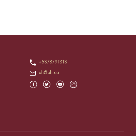
+5378791313
uh@uh.cu