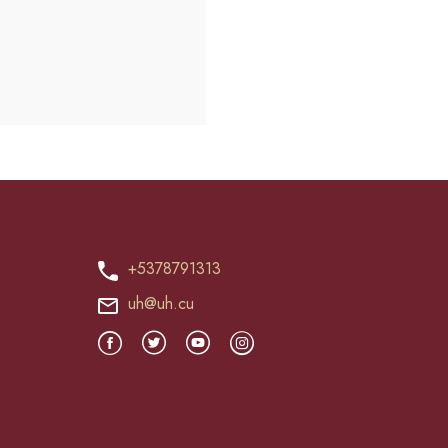
+5378791313
uh@uh.cu