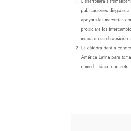
Desarrollará sistemática
publicaciones dirigidas a
apoyara las maestrías con
propiciara los intercamb
muestren su disposición a
La cátedra dará a conocer
América Latina para toma
como histórico-concreto.