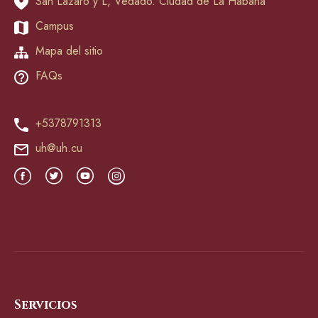
San Lázaro y L, Vedado. Ciudad de La Habana
Campus
Mapa del sitio
FAQs
+5378791313
uh@uh.cu
Servicios