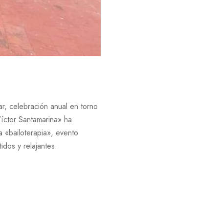
r, celebración anual en torno
Víctor Santamarina» ha
a «bailoterapia», evento
dos y relajantes.