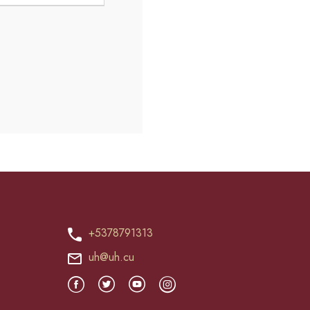
+5378791313
uh@uh.cu