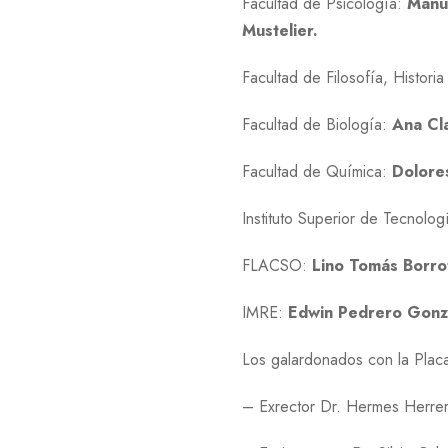
Facultad de Psicología:
Manue
Mustelier.
Facultad de Filosofía, Histori
Facultad de Biología:
Ana Cl
Facultad de Química:
Dolore
Instituto Superior de Tecnolo
FLACSO:
Lino Tomás Borro
IMRE:
Edwin Pedrero Gonzá
Los galardonados con la Placa
– Exrector Dr. Hermes Herre