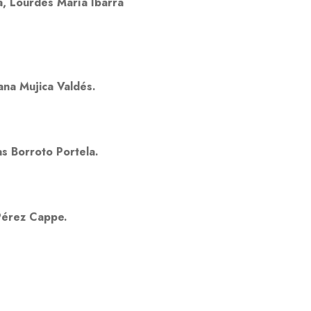
a, Lourdes María Ibarra
na Mujica Valdés.
as Borroto Portela.
Pérez Cappe.