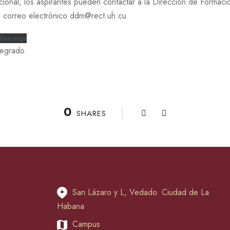
icional, los aspirantes pueden contactar a la Dirección de Forma
l correo electrónico ddm@rect.uh.cu
Descarga
regrado
0
SHARES
San Lázaro y L, Vedado. Ciudad de La
Habana
Campus