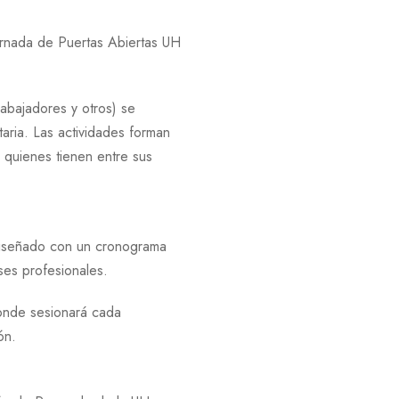
Jornada de Puertas Abiertas UH
rabajadores y otros) se
taria. Las actividades forman
 quienes tienen entre sus
 diseñado con un cronograma
ses profesionales.
donde sesionará cada
ón.