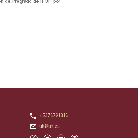
ción de Pregrado de la UH por
+5378791313
uh@uh.cu