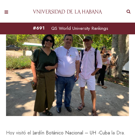
#691
QS World University Rankings
Hoy visitó el
Jardín Botánico Nacional – UH -Cuba
la Dra.