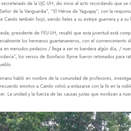
secretariado de la UJC-UH, dio inicio al acto
recordando que se r
Señor de la Vanguardia”, “El Héroe de Yaguajay”, con la respons
e Camilo también forjó, siendo fieles a su estirpe guerrera y a su 
meida, presidente de FEU-UH, resaltó que esta juventud está compro
specialmente los hermanos guantanameros, con el convencimiento 
cha en menudos pedazos / llega a ser mi bandera algún día, / nue
odavía”, los versos de Bonifacio Byrne fueron retomados para rati
ueblo.
Serrano habló en nombre de la comunidad de profesores, investig
recuerdo emotivo a Camilo volvió a enlazarse con la fe en la noblez
cer. La unidad y la fuerza de las causas justas que movilizan a nue