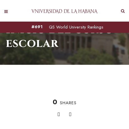
Inicio del curso
#691
QS World University Rankings
escolar
0
SHARES