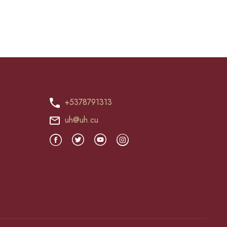
+5378791313
uh@uh.cu