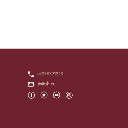
+5378791313
uh@uh.cu