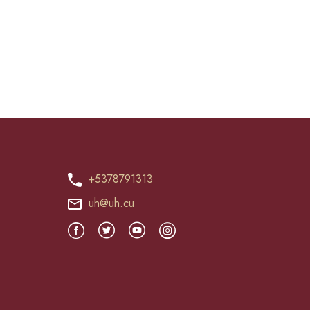
+5378791313
uh@uh.cu