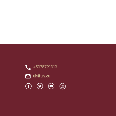
+5378791313
uh@uh.cu