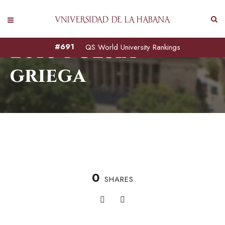
2016 Poesía
#691
QS World University Rankings
griega
0
SHARES