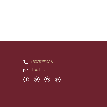
+5378791313
uh@uh.cu