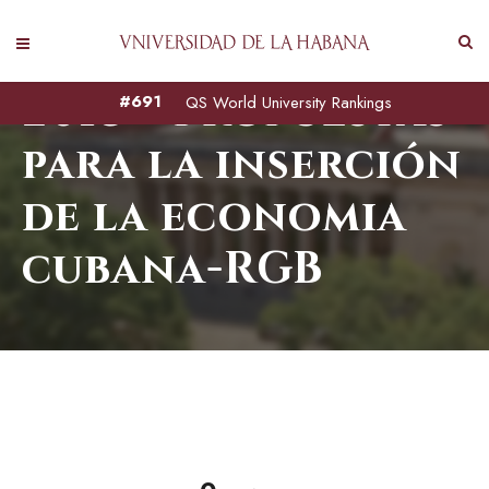
2018 – Propuestas
#691
QS World University Rankings
para la inserción
de la economia
cubana-RGB