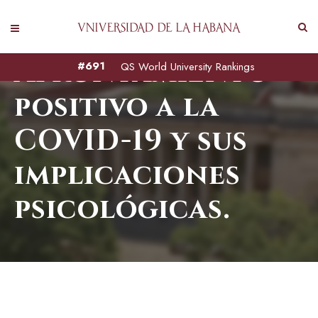
Afrontamiento
#691
QS World University Rankings
positivo a la
COVID-19 y sus
implicaciones
psicológicas.