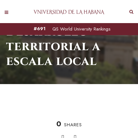
Desarrollo
#691
QS World University Rankings
territorial a
escala local
0
SHARES