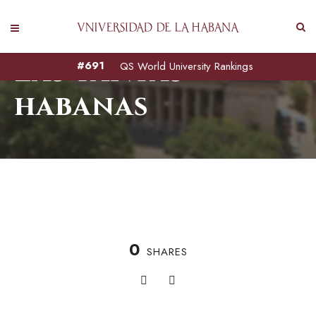
Las tantas
#691
QS World University Rankings
habanas
0
SHARES