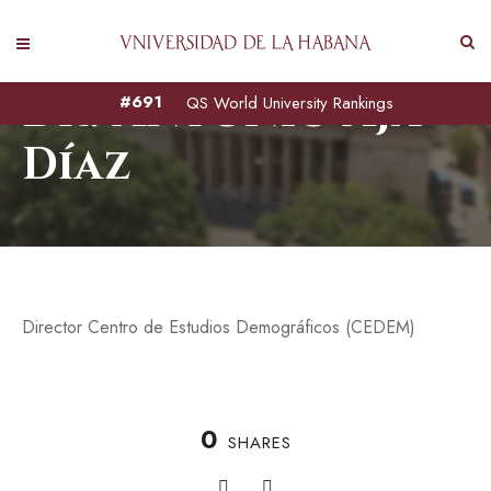
Dr. Antonio Aja
#691
QS World University Rankings
Díaz
Director Centro de Estudios Demográficos (CEDEM)
0
SHARES