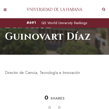
Dr. Raúl
#691
QS World University Rankings
Guinovart Díaz
Director de Ciencia, Tecnología e Innovación
0
SHARES