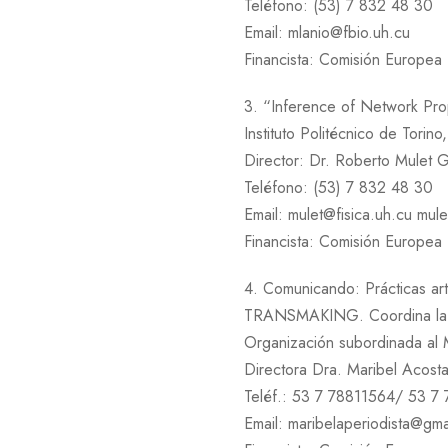
Teléfono: (53) 7 832 48 30
Email: mlanio@fbio.uh.cu
Financista: Comisión Europea
3. “Inference of Network Pro
Instituto Politécnico de Torino, 
Director: Dr. Roberto Mulet G
Teléfono: (53) 7 832 48 30
Email: mulet@fisica.uh.cu mul
Financista: Comisión Europea
4. Comunicando: Prácticas artí
TRANSMAKING. Coordina la Fa
Organización subordinada al M
Directora Dra. Maribel Acos
Teléf.: 53 7 78811564/ 53 7
Email: maribelaperiodista@gma