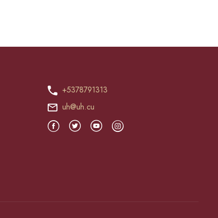
+5378791313
uh@uh.cu