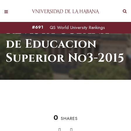
Revista Cubana
#691
QS World University Rankings
de Educacion
Superior No3-2015
0
SHARES