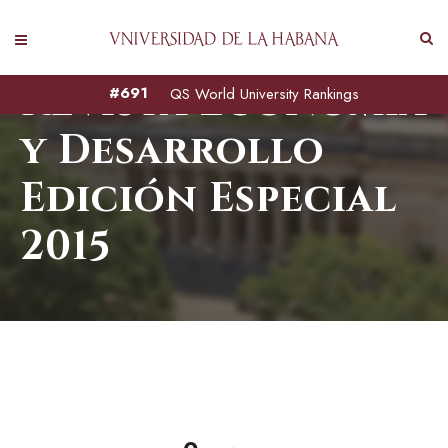
Revista Economía
#691
QS World University Rankings
y Desarrollo
Edición Especial
2015