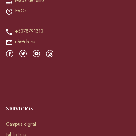
Mapa del sitio
FAQs
+5378791313
uh@uh.cu
Servicios
Campus digital
Biblioteca