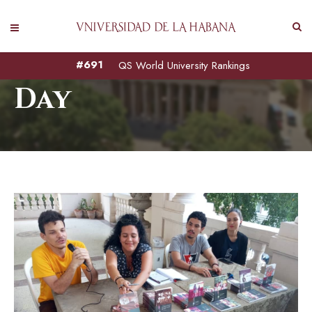
noviembre 26, 2024
#691
QS World University Rankings
Day