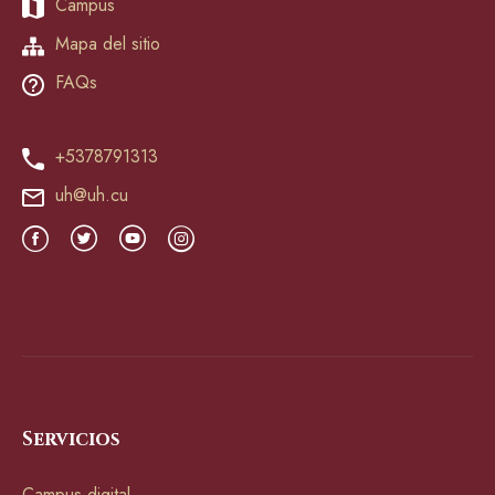
Campus
Mapa del sitio
FAQs
+5378791313
uh@uh.cu
Servicios
Campus digital